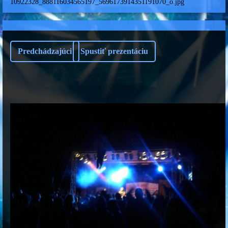
10922328_888116034565197_5696173914351191070_o.jpg
Predchádzajúci
Spustiť prezentáciu