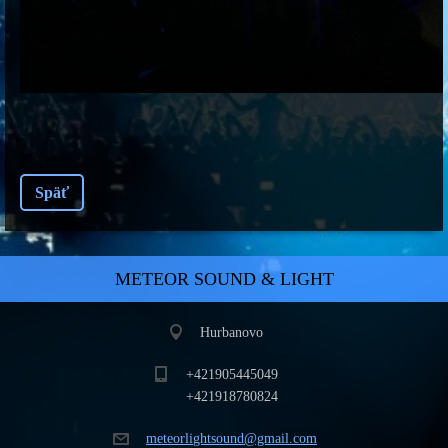
Späť
METEOR SOUND & LIGHT
Hurbanovo
+421905445049
+421918780824
meteorli
ghtsound
@gmail.c
om