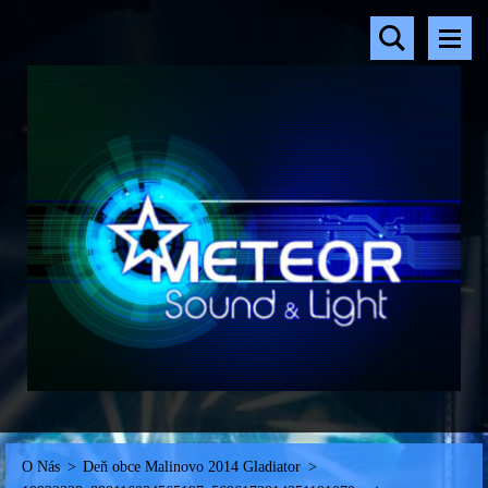
O Nás
>
Deň obce Malinovo 2014 Gladiator
>