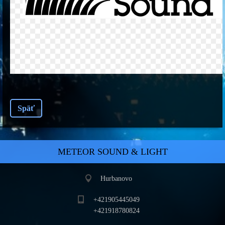
Späť
METEOR SOUND & LIGHT
Hurbanovo
+421905445049
+421918780824