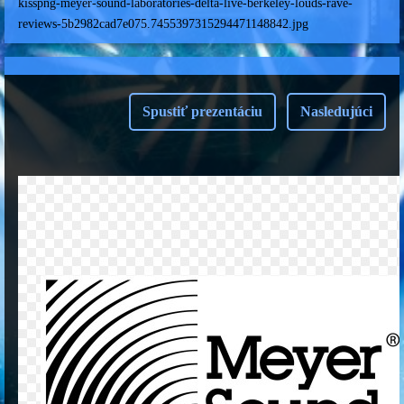
kisspng-meyer-sound-laboratories-delta-live-berkeley-louds-rave-
reviews-5b2982cad7e075.7455397315294471148842.jpg
Spustiť prezentáciu
Nasledujúci