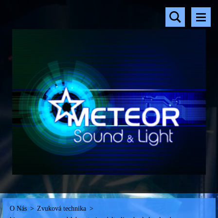
O Nás
>
Zvuková technika
>