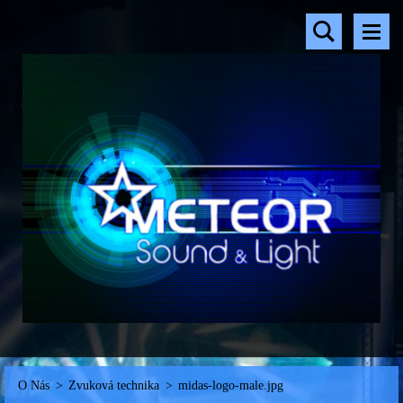
O Nás
>
Zvuková technika
>
midas-logo-male.jpg