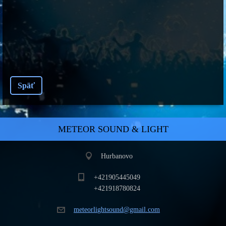
Späť
METEOR SOUND & LIGHT
Hurbanovo
+421905445049
+421918780824
meteorli
ghtsound
@gmail.c
om