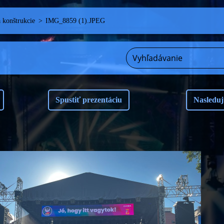
a konštrukcie
>
IMG_8859 (1).JPEG
Spustiť prezentáciu
Nasleduj