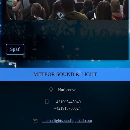
Späť
METEOR SOUND & LIGHT
Hurbanovo
+421905445049
+421918780824
meteorli
ghtsound
@gmail.c
om