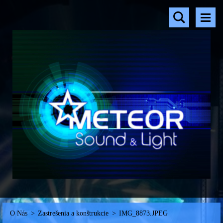
O Nás
>
Zastrešenia a konštrukcie
>
IMG_8873.JPEG