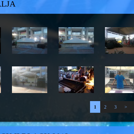
ÁLJA
1
2
3
>