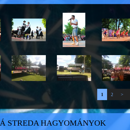
1
2
>
Á STREDA HAGYOMÁNYOK