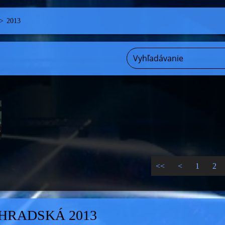
>
2013
<<
<
1
2
HRADSKÁ 2013