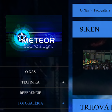
O Nás
>
Fotogaléria
9.KEN
O NÁS
TECHNIKA
REFERENCIE
FOTOGALÉRIA
TRHOVÁ 