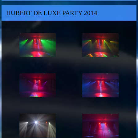
HUBERT DE LUXE PARTY 2014