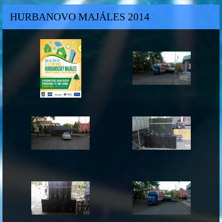
HURBANOVO MAJÁLES 2014