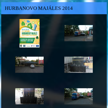
HURBANOVO MAJÁLES 2014