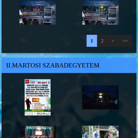
1
2
>
>>
II.MARTOSI SZABADEGYETEM