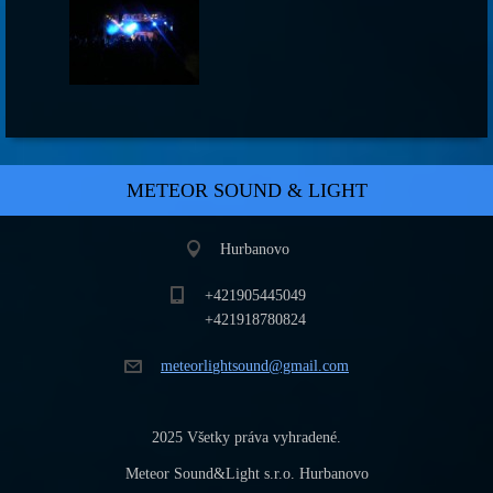
METEOR SOUND & LIGHT
Hurbanovo
+421905445049
+421918780824
meteorli
ghtsound
@gmail.c
om
2025 Všetky práva vyhradené.
Meteor Sound&Light s.r.o. Hurbanovo