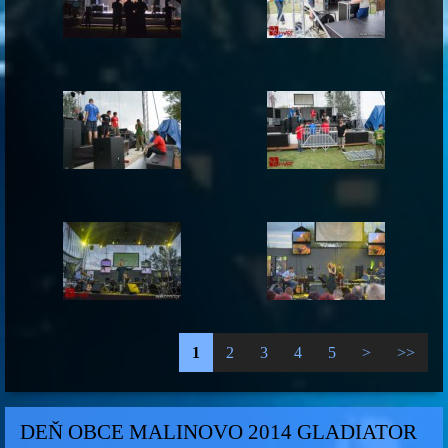
1
2
3
4
5
>
>>
DEŇ OBCE MALINOVO 2014 GLADIATOR