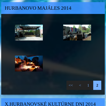
HURBANOVO MAJÁLES 2014
<<
<
1
2
X.HURBANOVSKÉ KULTÚRNE DNI 2014