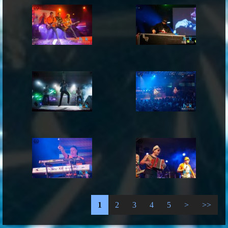
1
2
3
4
5
>
>>