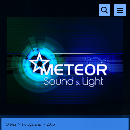
O Nás
>
Fotogaléria
>
2015