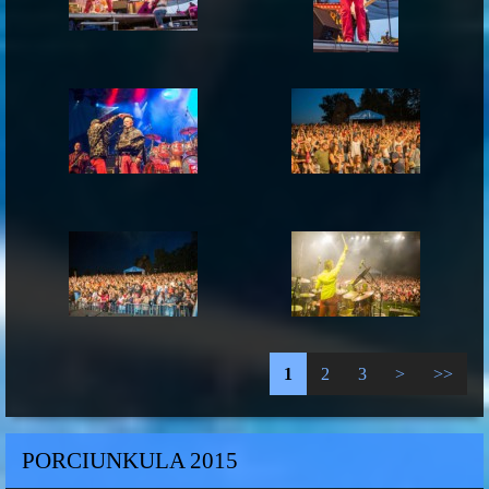
1
2
3
>
>>
PORCIUNKULA 2015