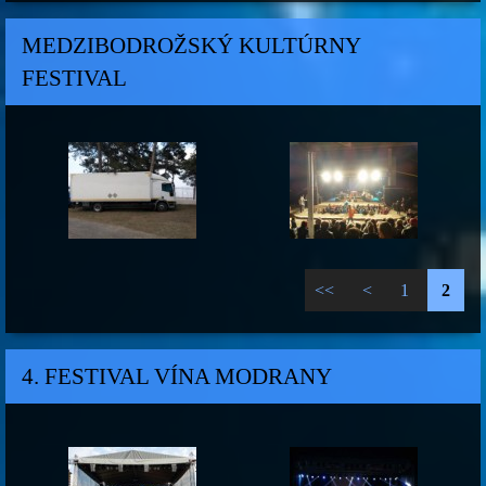
MEDZIBODROŽSKÝ KULTÚRNY
FESTIVAL
<<
<
1
2
4. FESTIVAL VÍNA MODRANY