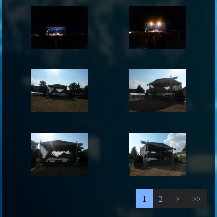
1
2
>
>>