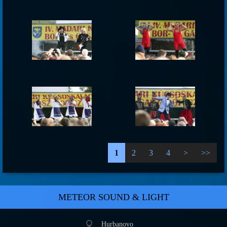
1
2
3
4
>
>>
METEOR SOUND & LIGHT
Hurbanovo