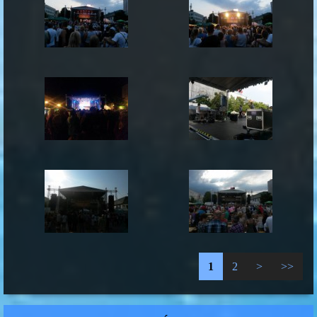
1
2
>
>>