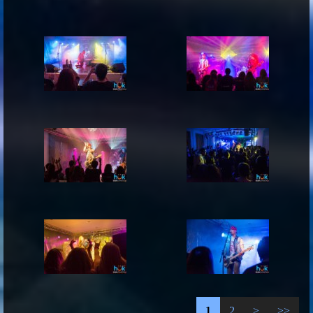
1
2
>
>>