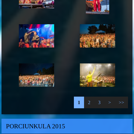
1
2
3
>
>>
PORCIUNKULA 2015