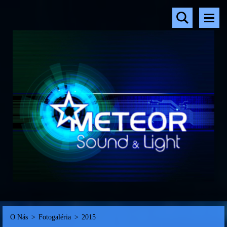
O Nás
>
Fotogaléria
>
2015