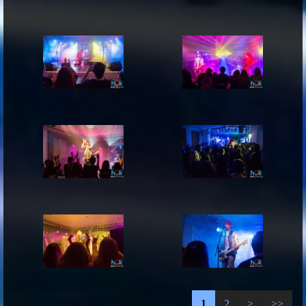
1
2
>
>>