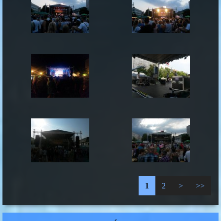
1
2
>
>>