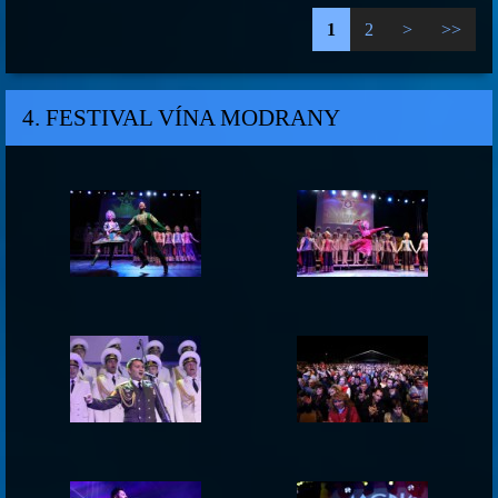
1
2
>
>>
4. FESTIVAL VÍNA MODRANY