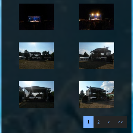
1
2
>
>>