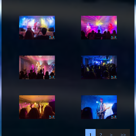
1
2
>
>>