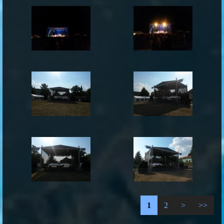
1
2
>
>>