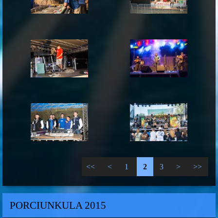
<<
<
1
2
3
>
>>
PORCIUNKULA 2015