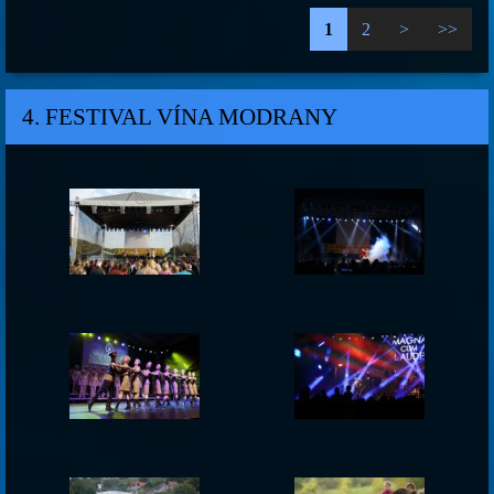
1
2
>
>>
4. FESTIVAL VÍNA MODRANY