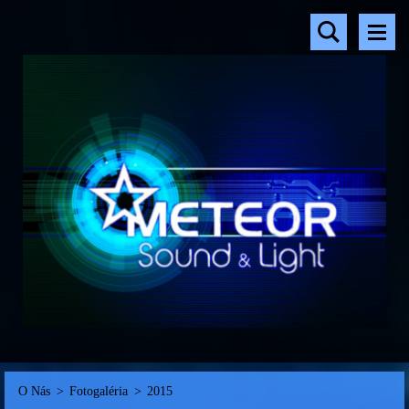
O Nás
>
Fotogaléria
>
2015