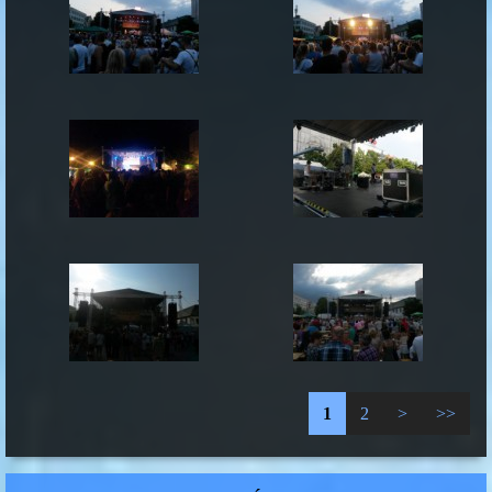
1
2
>
>>